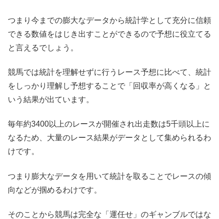
つまり今までの膨大なデータから統計学として充分に信頼
できる数値をはじき出すことができるので予想に役立てる
と言えるでしょう。
競馬では統計を理解せずに行うレース予想に比べて、統計
をしっかり理解し予想することで「回収率が高くなる」と
いう結果が出ています。
毎年約3400以上のレースが開催され出走数は5千頭以上に
なるため、大量のレース結果がデータとして集められるわ
けです。
つまり膨大なデータを用いて統計を取ることでレースの傾
向などが掴めるわけです。
そのことから競馬は完全な「運任せ」のギャンブルではな