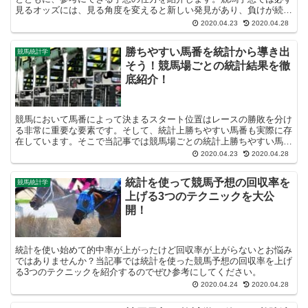
見るオッズには、見る角度を変えると新しい発見があり、負けが続い
ている人も変わる可能性がありますので、参考にしてみてください。
2020.04.23
2020.04.28
勝ちやすい馬番を統計から導き出
競馬統計学
そう！競馬場ごとの統計結果を徹
底紹介！
競馬において馬番によって決まるスタート位置はレースの勝敗を分け
る非常に重要な要素です。そして、統計上勝ちやすい馬番も実際に存
在しています。そこで当記事では競馬場ごとの統計上勝ちやすい馬番
について解説していきます。
2020.04.23
2020.04.28
統計を使って競馬予想の回収率を
競馬統計学
上げる3つのテクニックを大公
開！
統計を使い始めて的中率が上がったけど回収率が上がらないとお悩み
ではありませんか？当記事では統計を使った競馬予想の回収率を上げ
る3つのテクニックを紹介するのでぜひ参考にしてください。
2020.04.24
2020.04.28