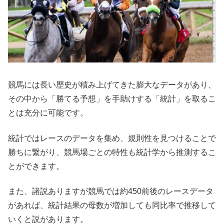
競馬には長い歴史が積み上げてきた膨大なデータがあり、
その中から「勝てる予想」を手助けする「統計」を取るこ
とは充分に可能です。
統計ではレースのデータを集め、規則性を見つけることで
勝ちに繋がり、競馬場ごとの特性も統計学から推測するこ
とができます。
また、諸説ありますが競馬では約450前後のレースデータ
があれば、統計結果の母数が増加しても同比率で推移して
いくと説があります。