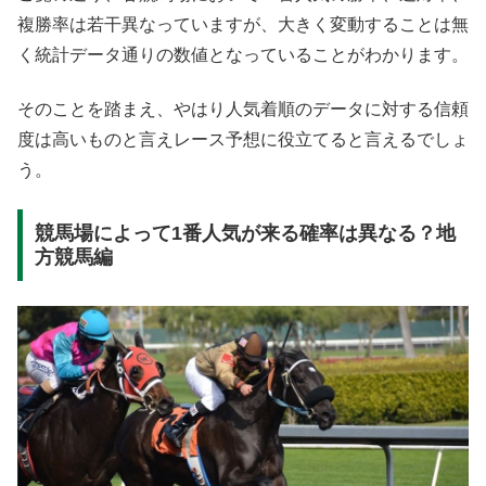
複勝率は若干異なっていますが、大きく変動することは無
く統計データ通りの数値となっていることがわかります。
そのことを踏まえ、やはり人気着順のデータに対する信頼
度は高いものと言えレース予想に役立てると言えるでしょ
う。
競馬場によって1番人気が来る確率は異なる？地
方競馬編