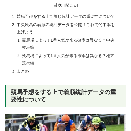
目次
競馬予想をする上で着順統計データの重要性について
中央競馬の着順の統計データを公開！これで的中率を
上げよう
競馬場によって1番人気が来る確率は異なる？中央
競馬編
競馬場によって1番人気が来る確率は異なる？地方
競馬編
まとめ
競馬予想をする上で着順統計データの重
要性について