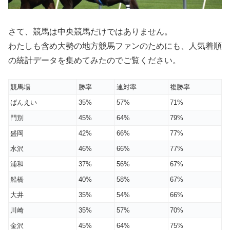
さて、競馬は中央競馬だけではありません。
わたしも含め大勢の地方競馬ファンのためにも、人気着順
の統計データを集めてみたのでご覧ください。
競馬場
勝率
連対率
複勝率
ばんえい
35%
57%
71%
門別
45%
64%
79%
盛岡
42%
66%
77%
水沢
46%
66%
77%
浦和
37%
56%
67%
船橋
40%
58%
67%
大井
35%
54%
66%
川崎
35%
57%
70%
金沢
45%
64%
75%